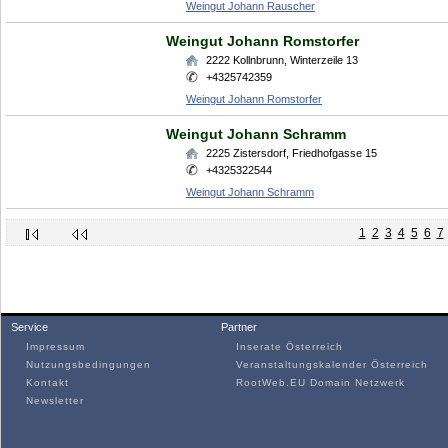
Weingut Johann Rauscher
Weingut Johann Romstorfer
2222
Kollnbrunn
,
Winterzeile 13
+4325742359
Weingut Johann Romstorfer
Weingut Johann Schramm
2225
Zistersdorf
,
Friedhofgasse 15
+4325322544
Weingut Johann Schramm
1
2
3
4
5
6
7
Service
Partner
Impressum
Inserate Österreich
Nutzungsbedingungen
Veranstaltungskalender Österreich
Kontakt
RootWeb.EU Domain Netzwerk
Newsletter