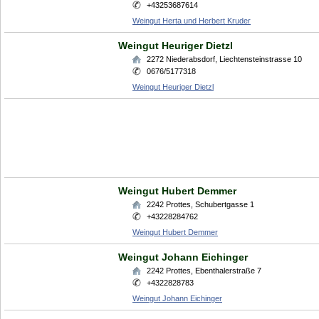
+43253687614
Weingut Herta und Herbert Kruder
Weingut Heuriger Dietzl
2272
Niederabsdorf
,
Liechtensteinstrasse 10
0676/5177318
Weingut Heuriger Dietzl
Weingut Hubert Demmer
2242
Prottes
,
Schubertgasse 1
+43228284762
Weingut Hubert Demmer
Weingut Johann Eichinger
2242
Prottes
,
Ebenthalerstraße 7
+4322828783
Weingut Johann Eichinger