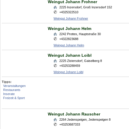
Weingut Johann Frohner
2225
Inzersdorf
,
Groß Inzersdorf 152
+4325322510
Weingut Johann Frohner
Weingut Johann Helm
2242
Prottes
,
Hauptstraße 30
+4322823688
Weingut Johann Helm
Weingut Johann Loibl
2225
Zistersdorf
,
Gaiselberg 8
+43253288459
Weingut Johann Loibl
Tipps:
Veranstaltungen
Restaurants
Inserate
Freizeit & Sport
Weingut Johann Rauscher
2264
Jedenspeigen
,
Jedenspeigen 8
+43253687333