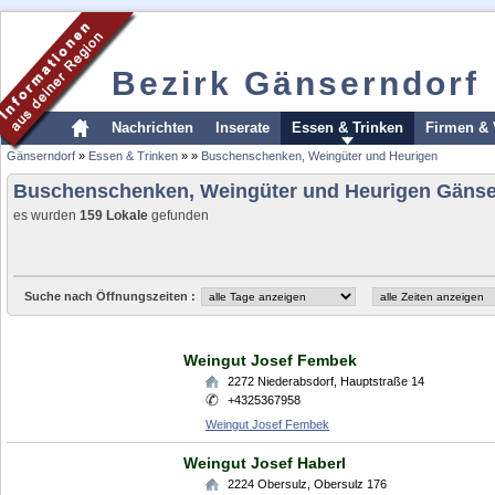
Bezirk Gänserndorf
Nachrichten
Inserate
Essen & Trinken
Firmen & 
Gänserndorf
»
Essen & Trinken
»
»
Buschenschenken, Weingüter und Heurigen
Buschenschenken, Weingüter und Heurigen Gänse
es wurden
159 Lokale
gefunden
Suche nach Öffnungszeiten :
Weingut Josef Fembek
2272
Niederabsdorf
,
Hauptstraße 14
+4325367958
Weingut Josef Fembek
Weingut Josef Haberl
2224
Obersulz
,
Obersulz 176