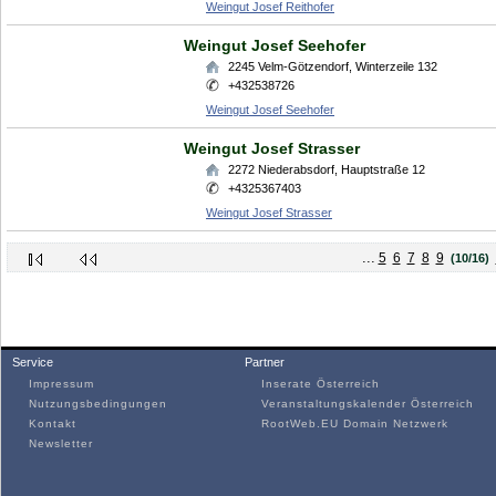
Weingut Josef Reithofer
Weingut Josef Seehofer
2245
Velm-Götzendorf
,
Winterzeile 132
+432538726
Weingut Josef Seehofer
Weingut Josef Strasser
2272
Niederabsdorf
,
Hauptstraße 12
+4325367403
Weingut Josef Strasser
...
5
6
7
8
9
(10/16)
Service
Partner
Impressum
Inserate Österreich
Nutzungsbedingungen
Veranstaltungskalender Österreich
Kontakt
RootWeb.EU Domain Netzwerk
Newsletter