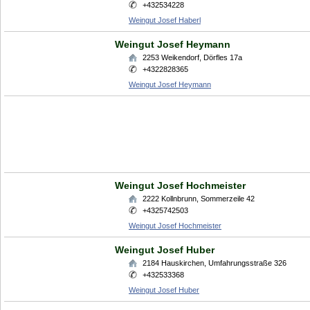
+432534228
Weingut Josef Haberl
Weingut Josef Heymann
2253
Weikendorf
,
Dörfles 17a
+4322828365
Weingut Josef Heymann
Weingut Josef Hochmeister
2222
Kollnbrunn
,
Sommerzeile 42
+4325742503
Weingut Josef Hochmeister
Weingut Josef Huber
2184
Hauskirchen
,
Umfahrungsstraße 326
+432533368
Weingut Josef Huber