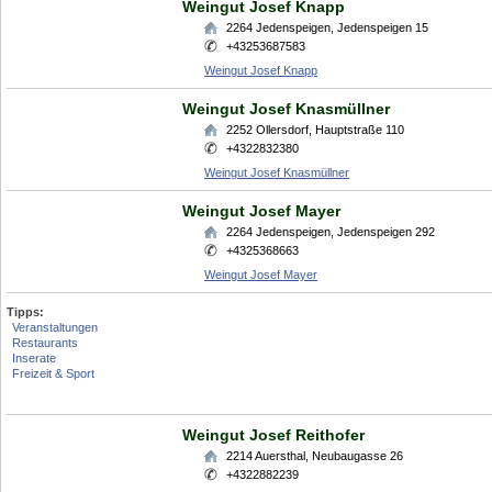
Weingut Josef Knapp
2264
Jedenspeigen
,
Jedenspeigen 15
+43253687583
Weingut Josef Knapp
Weingut Josef Knasmüllner
2252
Ollersdorf
,
Hauptstraße 110
+4322832380
Weingut Josef Knasmüllner
Weingut Josef Mayer
2264
Jedenspeigen
,
Jedenspeigen 292
+4325368663
Weingut Josef Mayer
Tipps:
Veranstaltungen
Restaurants
Inserate
Freizeit & Sport
Weingut Josef Reithofer
2214
Auersthal
,
Neubaugasse 26
+4322882239