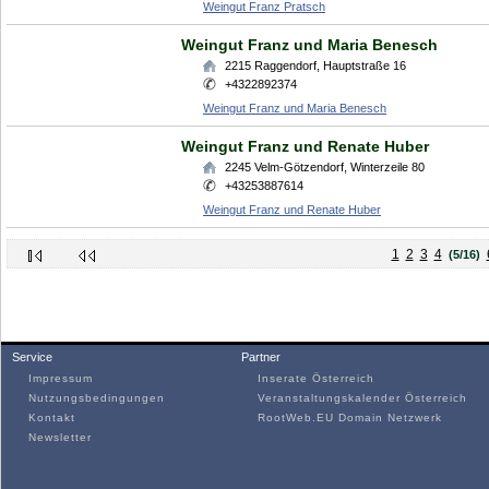
Weingut Franz Pratsch
Weingut Franz und Maria Benesch
2215
Raggendorf
,
Hauptstraße 16
+4322892374
Weingut Franz und Maria Benesch
Weingut Franz und Renate Huber
2245
Velm-Götzendorf
,
Winterzeile 80
+43253887614
Weingut Franz und Renate Huber
1
2
3
4
(5/16)
Service
Partner
Impressum
Inserate Österreich
Nutzungsbedingungen
Veranstaltungskalender Österreich
Kontakt
RootWeb.EU Domain Netzwerk
Newsletter