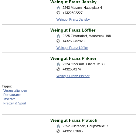
Weingut Franz Jansky
2243
Matzen
,
Hauptplatz 4
+4322892227
Weingut Franz Jansky
Weingut Franz Löffler
2225
Zistersdorf
,
Maustrenk 198
+43253282923
Weingut Franz Löffler
Weingut Franz Pirkner
2224
Obersulz
,
Obersulz 33
+432534274
Weingut Franz Pirkner
Tipps:
Veranstaltungen
Restaurants
Inserate
Freizeit & Sport
Weingut Franz Pratsch
2252
Ollersdorf
,
Haupstraße 99
+4322833685