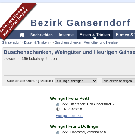
Bezirk Gänserndorf
Nachrichten
Inserate
Essen & Trinken
Firmen & 
Gänserndorf
»
Essen & Trinken
»
»
Buschenschenken, Weingüter und Heurigen
Buschenschenken, Weingüter und Heurigen Gänse
es wurden
159 Lokale
gefunden
Suche nach Öffnungszeiten :
Weingut Felix Pertl
2225
Inzersdorf
,
Groß Inzersdorf 56
+4325328358
Weingut Felix Pertl
Weingut Franz Dollinger
2225
Loidesthal
,
Winterseite 8