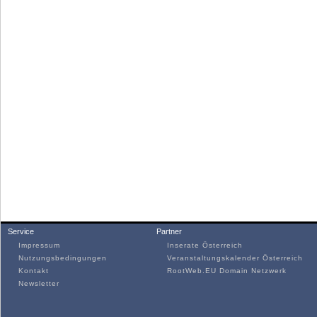
Service
Partner
Impressum
Inserate Österreich
Nutzungsbedingungen
Veranstaltungskalender Österreich
Kontakt
RootWeb.EU Domain Netzwerk
Newsletter