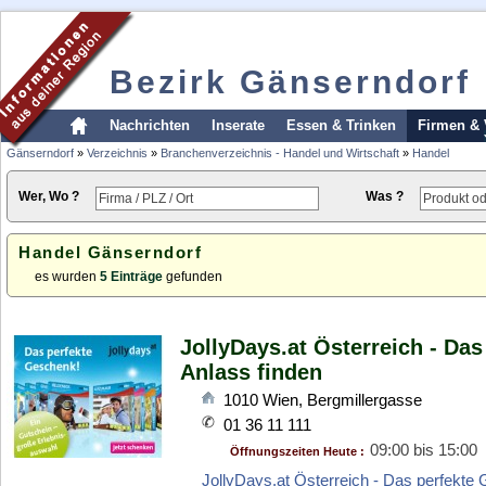
Bezirk Gänserndorf
Nachrichten
Inserate
Essen & Trinken
Firmen & 
Gänserndorf
»
Verzeichnis
»
Branchenverzeichnis - Handel und Wirtschaft
»
Handel
Wer, Wo ?
Was ?
Handel Gänserndorf
es wurden
5 Einträge
gefunden
JollyDays.at Österreich - Da
Anlass finden
1010
Wien
,
Bergmillergasse
01 36 11 111
09:00 bis 15:00
Öffnungszeiten Heute :
JollyDays.at Österreich - Das perfekte