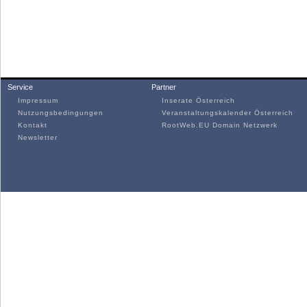
Service
Partner
Impressum
Inserate Österreich
Nutzungsbedingungen
Veranstaltungskalender Österreich
Kontakt
RootWeb.EU Domain Netzwerk
Newsletter