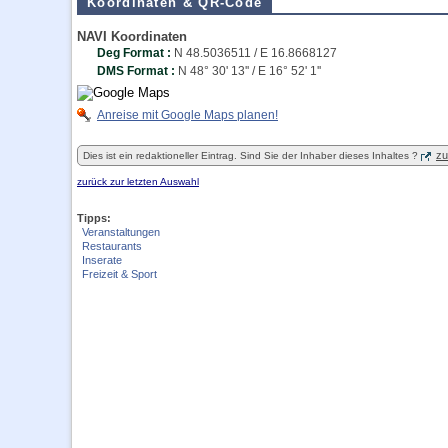
Koordinaten & QR-Code
NAVI Koordinaten
Deg Format :
N
48.5036511
/ E
16.8668127
DMS Format :
N 48° 30' 13'' / E 16° 52' 1''
Anreise mit Google Maps planen!
zu
Dies ist ein redaktioneller Eintrag. Sind Sie der Inhaber dieses Inhaltes ?
zurück zur letzten Auswahl
Tipps:
Veranstaltungen
Restaurants
Inserate
Freizeit & Sport