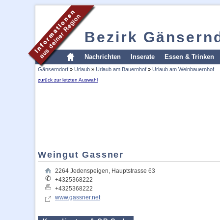
Bezirk Gänsern
Nachrichten
Inserate
Essen & Trinken
Gänserndorf
»
Urlaub
»
Urlaub am Bauernhof
»
Urlaub am Weinbauernhof
zurück zur letzten Auswahl
Weingut Gassner
2264
Jedenspeigen
,
Hauptstrasse 63
+4325368222
+4325368222
www.gassner.net