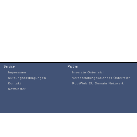
Service
Partner
Impressum
Inserate Österreich
Nutzungsbedingungen
Veranstaltungskalender Österreich
Kontakt
RootWeb.EU Domain Netzwerk
Newsletter